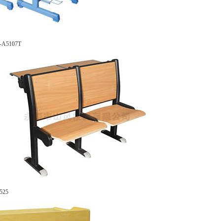
5107T
25