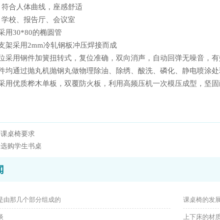
：符合人体曲线，座感舒适
：学校、报告厅、会议室
撑腿采用30*80的椭圆管
脚、支架采用2mm冷轧钢板冲压焊接而成
位采用钢件加簧扭转式，复位准确，双向消声，自动回弹无噪音
钢件均通过抛丸机抛钢丸做物理除油、除绣、酸洗、磷化、静电喷涂
坐背板采用优质桦木单板，双覆防火板，利用高频压机一次模压成型，坚
料课桌椅要求
样选购学生书桌
闻
是由那几个部分组成的
课桌椅的发
谈
上下床的材