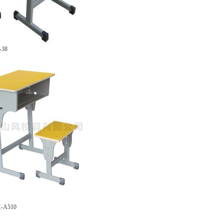
38
A510