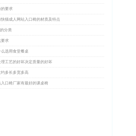
椅的要求
与快猫成人网站入口椅的材质及特点
P的分类
载要求
什么选用食堂餐桌
处理工艺的好坏决定质量的好坏
大约多长多宽多高
站入口椅厂家有最好的课桌椅