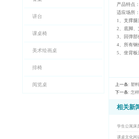
产品特点
适应场所
讲台
1、支
2、底
课桌椅
3、回弹部
4、所有
美术绘画桌
5、
排椅
阅览桌
上一条:
塑
下一条:
怎
相关新
学生公寓床
课桌文化闲