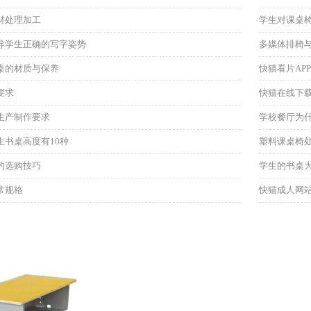
材处理加工
学生对课桌
导学生正确的写字姿势
多媒体排椅
桌的材质与保养
快猫看片AP
要求
快猫在线下
生产制作要求
学校餐厅为
生书桌高度有10种
塑料课桌椅
的选购技巧
学生的书桌
常规格
快猫成人网