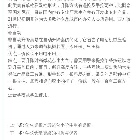
此类桌有单柱及双柱形式，升降方式有遥控及手控两种，此概念
至国外风行，目前国内也有专业厂家生产并有开发出专利产品。
21世纪初期开始为大多数外企及城市的办公人员所选用。西方较
流行。
非自动
非自动升降桌是在自动升降桌的简化，它省去了电动机或压缩
机，通过人力来调节机械装置、液压棒、气压棒
优点：价位低不用电不用油
缺点：要升降时稍微花点小力气，需要用手来提拉某些按钮以达
到升高的目的，而且，所升高度有限，一些网站上所出售的大多
类似产品做工普通、形单影只，很容易碰倒。常见的是那种中间
一根立柱、底盘和桌面窄小的样子，价钱一般在一百至二百左
右。
适合学校及学生使用。
上一条:
学生桌椅是最适合小学生用的桌椅，
下一条:
学校食堂餐桌的材质与保养