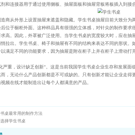
剂和连接器用于通过使用侧板、抽屉面板和抽屉背板将板插入到接合样本内
造商从外形上设置抽屉来遮盖和隐藏。学生书桌抽屉目前大致分为两种
位于橱柜外面。这种样品具有很强的立体感，对针尖的制作要求很低
高。因此，外罩被广泛使用。当学生书桌的宽度较大时，应在
拉出。学生书桌、椅子和抽屉有不同的结构来表达不同的形状。如果有平
以满足不同的功能要求，因为抽屉是附在柜子上并在柜子上滑动打开和关闭
化严重，设计缺乏创新”。这是当前我国学生书桌企业生存和发展面临
。然而，无论什么产品创新都是不可或缺的。只有创新才能让企业走
快猫视频在线才能制造出让每个人都满意的产品。
生书桌最常用的制作方法
样选择学生书桌