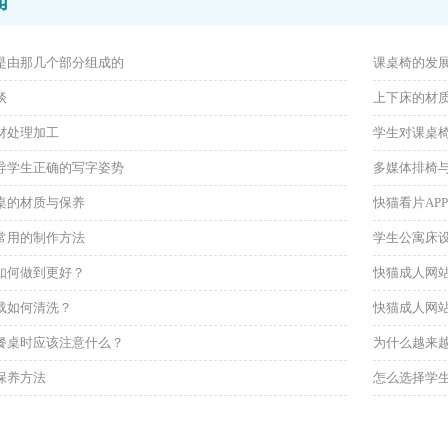
闻
是由那几个部分组成的
课桌椅的发
谈
上下床的材
材处理加工
学生对课桌
导学生正确的写字姿势
多媒体排椅
桌的材质与保养
快猫看片AP
常用的制作方法
学生公寓床
做到更好？
快猫成人网站
如何清洗？
快猫成人网
桌时应该注意什么？
为什么越来越
保养方法
怎么选择学