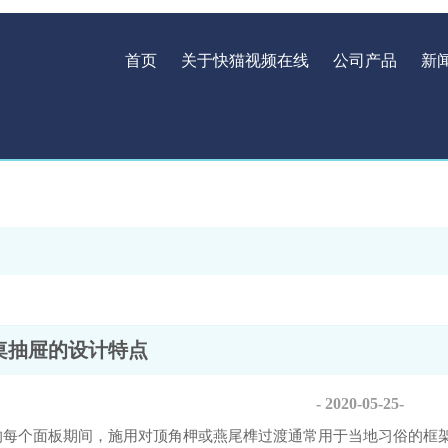
首页
关于快猫视频在线
公司产品
新
桌抽屉的设计特点
- 2020-05-25-
的每个面板期间，施用对顶角柙或燕尾榫过渡通常用于当地习俗的框架结构