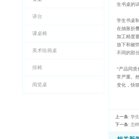
生书桌的试
讲台
学生书桌制
在抽胀折叠后
课桌椅
加工精度要求
放下和被悄悄
美术绘画桌
不同的部分
排椅
“产品同质
常严重
阅览桌
变化，
上一条:
学
下一条:
怎