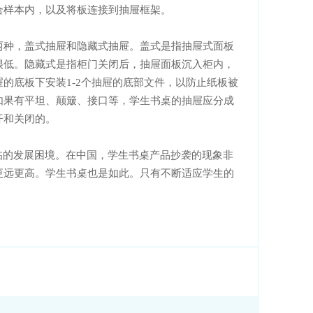
，以及将板连接到抽屉框架。
，盖式抽屉和隐藏式抽屉。盖式是指抽屉式面板
。隐藏式是指柜门关闭后，抽屉面板沉入柜内，
抽屉的底板下安装1-2个抽屉的底部文件，以防止纸板被
坦、颠簸、接口等，学生书桌的抽屉应分成
的。
的发展困境。在中国，学生书桌产品抄袭的现象非
得更远更高。学生书桌也是如此。只有不断适应学生的