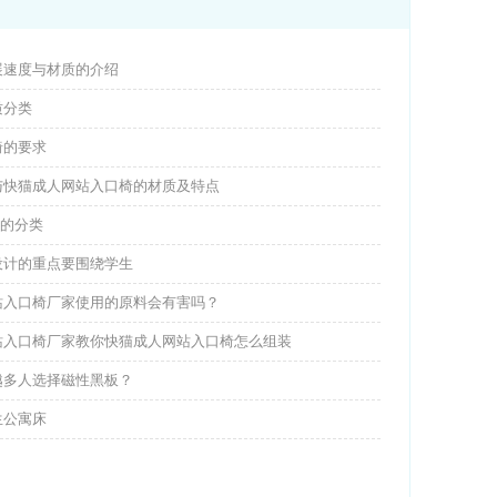
展速度与材质的介绍
质分类
椅的要求
与快猫成人网站入口椅的材质及特点
P的分类
设计的重点要围绕学生
入口椅厂家使用的原料会有害吗？
站入口椅厂家教你快猫成人网站入口椅怎么组装
多人选择磁性黑板？
生公寓床