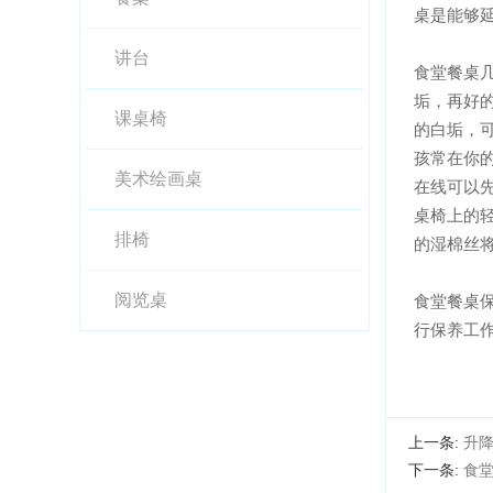
桌是能够延
讲台
食堂餐桌几
垢，再
课桌椅
的白垢
孩常在你的
美术绘画桌
在线可以先
桌椅上的轻
排椅
的湿棉丝将
阅览桌
食堂餐桌保
行保养工作
上一条:
升
下一条:
食