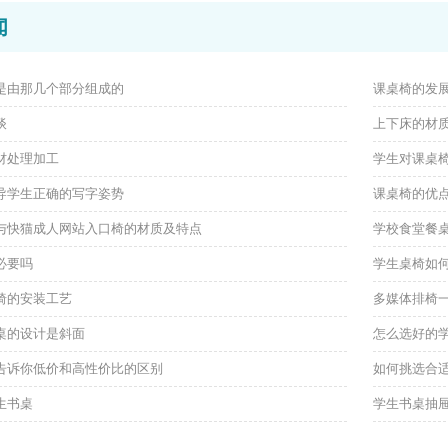
闻
是由那几个部分组成的
课桌椅的发
谈
上下床的材
材处理加工
学生对课桌
导学生正确的写字姿势
课桌椅的优
与快猫成人网站入口椅的材质及特点
学校食堂餐
必要吗
学生桌椅如
椅的安装工艺
多媒体排椅
桌的设计是斜面
怎么选好的
告诉你低价和高性价比的区别
如何挑选合
生书桌
学生书桌抽