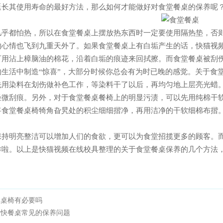
长其使用寿命的最好方法，那么如何才能做好对食堂餐桌的保养呢
乎都怕热，所以在食堂餐桌上摆放热东西时一定要使用隔热垫，否则
好的心情也飞到九重天外了。如果食堂餐桌上有白垢产生的话，快
，可用沾上樟脑油的棉花，沿着白垢的痕迹来回拭擦。而食堂餐桌被刮
生活中制造“惊喜”，大部分时候你总会有为时已晚的感觉。关
用染料在划伤做补色工作，等染料干了以后，再均匀地上层亮光蜡
微刮痕。另外，对于食堂餐桌餐椅上的明显污渍，可以先用纯棉干
食堂餐桌椅犄角旮旯处的积尘细细揩净，再用洁净的干软细棉布揩
持明亮整洁可以增加人们的食欲，更可以为食堂招揽更多的顾客
啦。以上是快猫视频在线校具整理的关于食堂餐桌保养的几个方法，希望
降桌椅有必要吗
堂快餐桌常见的保养问题