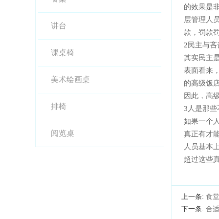
的效果是非常
层管理人员
讲台
款，罚
2民主与吝
课桌椅
其实民主是
表面看来
美术绘画桌
的高级饭店管
因此
排椅
3人是那些
如果一个人
阅览桌
真正有才能的
人员基本上不
超过这些真正
上一条:
食
下一条:
合