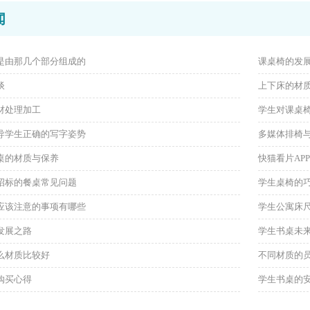
闻
是由那几个部分组成的
课桌椅的发
谈
上下床的材
材处理加工
学生对课桌
导学生正确的写字姿势
多媒体排椅
桌的材质与保养
快猫看片AP
招标的餐桌常见问题
学生桌椅的
应该注意的事项有哪些
学生公寓床
发展之路
学生书桌未
么材质比较好
不同材质的
购买心得
学生书桌的