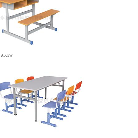
A503W