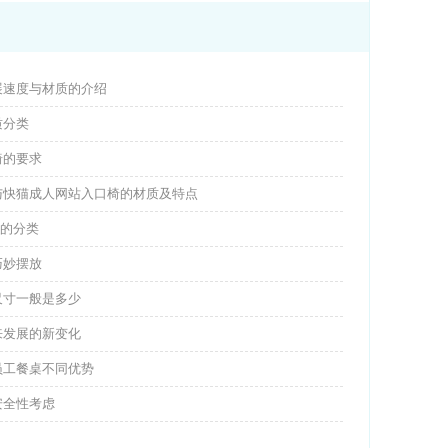
展速度与材质的介绍
质分类
椅的要求
与快猫成人网站入口椅的材质及特点
P的分类
巧妙摆放
尺寸一般是多少
来发展的新变化
员工餐桌不同优势
安全性考虑