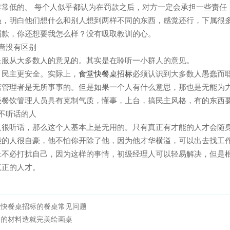
低的。 每个人似乎都认为在罚款之后，对方一定会承担一些责任
，明白他们想什么和别人想到两样不同的东西，感觉还行，下属很多时候觉
款罚款，你还想要我怎么样？没有吸取教训的心。
啬没有区别
服从大多数人的意见的。其实是在聆听一小群人的意见。
，民主更安全。实际上，
食堂快餐桌招标
必须认识到大多数人愚蠢而聪明
理者是无所事事的。但是如果一个人有什么意思，那也是无能为力的
，高级餐饮管理人员具有克制气质，懂事，上台，搞民主风格，有的东西
不听话的人
很听话，那么这个人基本上是无用的。只有真正有才能的人才会随身
人很自豪，他不怕你开除了他，因为他才华横溢，可以出去找工作
必打扰自己，因为这样的事情，初级经理人可以轻易解决，但是根据
的人才。
堂快餐桌招标的餐桌常见问题
适的材料造就完美绘画桌