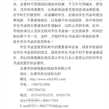
洗，必要时可用潮湿的细软布轻擦，千万不可用碱水、肥皂
水、洗衣粉溶液擦洗，以免影响油漆亮度或造成油漆脱落。
在平时打扫教室时，应该嘱咐学生，在移动学生书桌时要抬
离地面，不要硬推硬拉，以免腿子松动或损坏，其中铁质的
学生书桌部分要避免经常接触水，以防止内部生锈。此外，
学校的保洁人员应定期对学生书桌做一次全面保养，时间控
制在两个月一次。这样，才能对学生书桌进行有效的保养，
延长学生书桌的使用寿命！
学生书桌是教育机构中的重要基本设备，很多学校都存
在学生书桌损坏的情况，损坏的学生书桌不利于身体健康成
长，所以快猫视频在线应该让学生们从心底里认识到对学生
书桌的爱护的必要性。
永康市快猫视频在线校具有限公司
地址：永康市前仓镇前仓村
网址：
http://www.wbyl365.com/
手机：
13967912996
15857994743
电话：
0579-87053379、87035778
QQ:：800177918
E-mali：800177918@qq.com