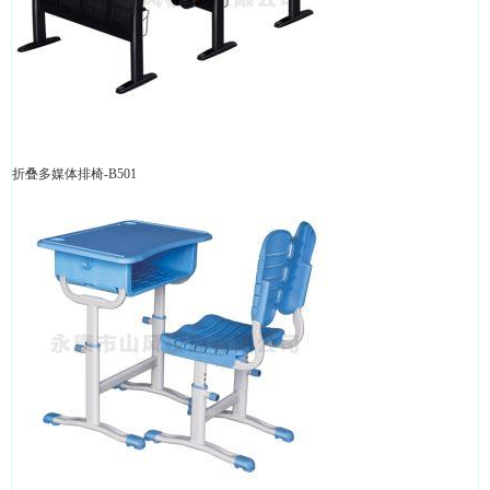
折叠多媒体排椅-B501